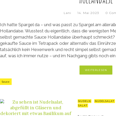
Lani
14. Mai 2023
0 Co
Ich hatte Spargel da – und was passt zu Spargel am alleral
Hollandaise. Wusstest du eigentlich, dass die wenigsten M
selbst gemachte Sauce Hollandaise überhaupt schmeckt? 
gekaufte Sauce im Tetrapack oder alternativ das Einrührzeu
tatsächlich kein Hexenwerk und recht simpel selbst gemacht
auf, was ich immer nutze – und im Nachgang gibts noch ein
WEITERLESEN
Sauce
NUDELN
NUDELSALAT
SALAT