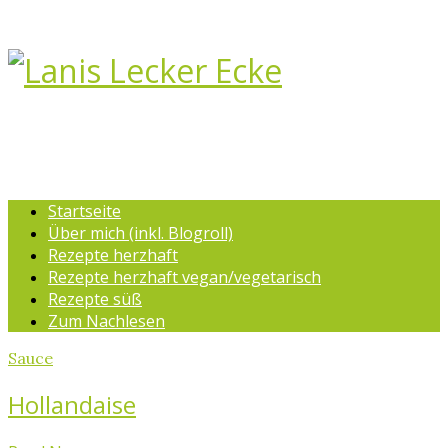
Startseite
Über mich (inkl. Blogroll)
Rezepte herzhaft
Rezepte herzhaft vegan/vegetarisch
Rezepte süß
Zum Nachlesen
Sauce
Hollandaise