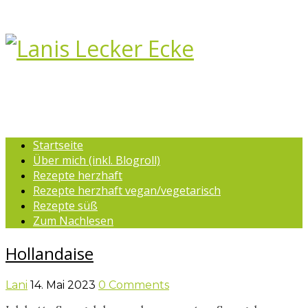
Startseite
Über mich (inkl. Blogroll)
Rezepte herzhaft
Rezepte herzhaft vegan/vegetarisch
Rezepte süß
Zum Nachlesen
Hollandaise
Lani
14. Mai 2023
0 Comments