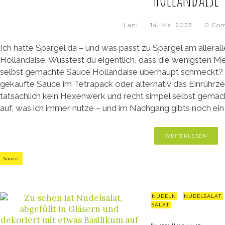
Lani
14. Mai 2023
0 Co
Ich hatte Spargel da – und was passt zu Spargel am alleral
Hollandaise. Wusstest du eigentlich, dass die wenigsten M
selbst gemachte Sauce Hollandaise überhaupt schmeckt? 
gekaufte Sauce im Tetrapack oder alternativ das Einrührzeu
tatsächlich kein Hexenwerk und recht simpel selbst gemacht
auf, was ich immer nutze – und im Nachgang gibts noch ein
WEITERLESEN
Sauce
NUDELN
NUDELSALAT
SALAT