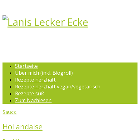
Startseite
Über mich (inkl. Blogroll)
Rezepte herzhaft
Rezepte herzhaft vegan/vegetarisch
Rezepte süß
Zum Nachlesen
Sauce
Hollandaise