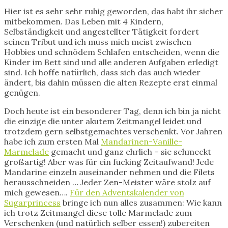
Hier ist es sehr sehr ruhig geworden, das habt ihr sicher
mitbekommen. Das Leben mit 4 Kindern,
Selbständigkeit und angestellter Tätigkeit fordert
seinen Tribut und ich muss mich meist zwischen
Hobbies und schnödem Schlafen entscheiden, wenn die
Kinder im Bett sind und alle anderen Aufgaben erledigt
sind. Ich hoffe natürlich, dass sich das auch wieder
ändert, bis dahin müssen die alten Rezepte erst einmal
genügen.
Doch heute ist ein besonderer Tag, denn ich bin ja nicht
die einzige die unter akutem Zeitmangel leidet und
trotzdem gern selbstgemachtes verschenkt. Vor Jahren
habe ich zum ersten Mal
Mandarinen-Vanille-
Marmelade
gemacht und ganz ehrlich – sie schmeckt
großartig! Aber was für ein fucking Zeitaufwand! Jede
Mandarine einzeln auseinander nehmen und die Filets
herausschneiden … Jeder Zen-Meister wäre stolz auf
mich gewesen….
Für den Adventskalender von
Sugarprincess
bringe ich nun alles zusammen: Wie kann
ich trotz Zeitmangel diese tolle Marmelade zum
Verschenken (und natürlich selber essen!) zubereiten