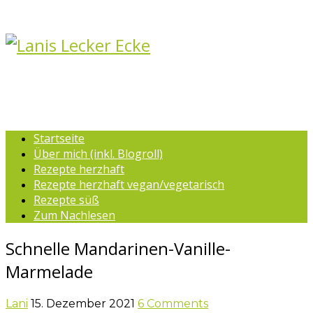
Startseite
Über mich (inkl. Blogroll)
Rezepte herzhaft
Rezepte herzhaft vegan/vegetarisch
Rezepte süß
Zum Nachlesen
Schnelle Mandarinen-Vanille-
Marmelade
Lani
15. Dezember 2021
6 Comments