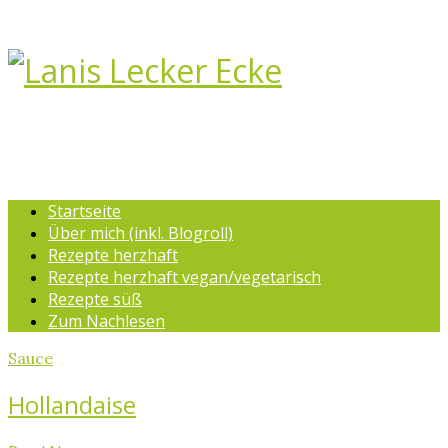
Startseite
Über mich (inkl. Blogroll)
Rezepte herzhaft
Rezepte herzhaft vegan/vegetarisch
Rezepte süß
Zum Nachlesen
Sauce
Hollandaise