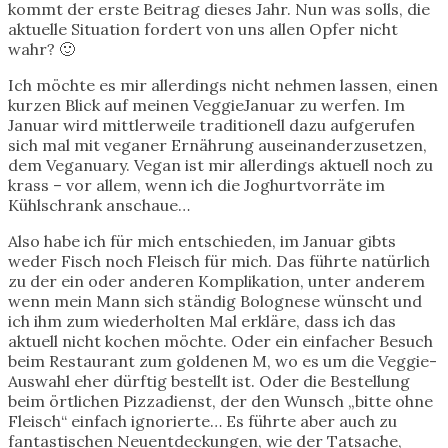
kommt der erste Beitrag dieses Jahr. Nun was solls, die
aktuelle Situation fordert von uns allen Opfer nicht
wahr? 🙂
Ich möchte es mir allerdings nicht nehmen lassen, einen
kurzen Blick auf meinen VeggieJanuar zu werfen. Im
Januar wird mittlerweile traditionell dazu aufgerufen
sich mal mit veganer Ernährung auseinanderzusetzen,
dem Veganuary. Vegan ist mir allerdings aktuell noch zu
krass – vor allem, wenn ich die Joghurtvorräte im
Kühlschrank anschaue…
Also habe ich für mich entschieden, im Januar gibts
weder Fisch noch Fleisch für mich. Das führte natürlich
zu der ein oder anderen Komplikation, unter anderem
wenn mein Mann sich ständig Bolognese wünscht und
ich ihm zum wiederholten Mal erkläre, dass ich das
aktuell nicht kochen möchte. Oder ein einfacher Besuch
beim Restaurant zum goldenen M, wo es um die Veggie-
Auswahl eher dürftig bestellt ist. Oder die Bestellung
beim örtlichen Pizzadienst, der den Wunsch „bitte ohne
Fleisch“ einfach ignorierte… Es führte aber auch zu
fantastischen Neuentdeckungen, wie der Tatsache,