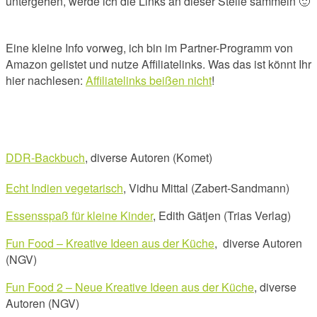
untergehen, werde ich die Links an dieser Stelle sammeln 🙂
Eine kleine Info vorweg, i
ch bin im Partner-Programm von
Amazon gelistet und nutze Affiliatelinks. Was das ist könnt Ihr
hier nachlesen:
Affiliatelinks beißen nicht
!
DDR-Backbuch
, diverse Autoren (Komet)
Echt Indien vegetarisch
, Vidhu Mittal (Zabert-Sandmann)
Essensspaß für kleine Kinder
, Edith Gätjen (Trias Verlag)
Fun Food – Kreative Ideen aus der Küche
, diverse Autoren
(NGV)
Fun Food 2 – Neue Kreative Ideen aus der Küche
, diverse
Autoren (NGV)