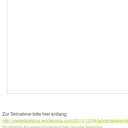
Zur Teilnahme bitte hier entlang:
http://sweetpieblog.wordpress.com/2013/12/09/adventskalend
foodblogs-fur-leser-blogevent-bei-lanisleckerecke/