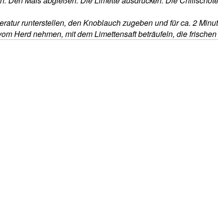
. Den Mais abgießen. Die Limette ausdrücken. Die Chilischote
r runterstellen, den Knoblauch zugeben und für ca. 2 Minute
om Herd nehmen, mit dem Limettensaft beträufeln, die frische