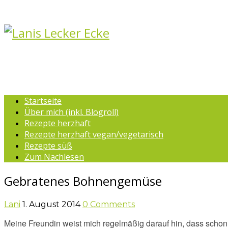
Startseite
Über mich (inkl. Blogroll)
Rezepte herzhaft
Rezepte herzhaft vegan/vegetarisch
Rezepte süß
Zum Nachlesen
Gebratenes Bohnengemüse
Lani
1. August 2014
0 Comments
Meine Freundin weist mich regelmäßig darauf hin, dass schon 