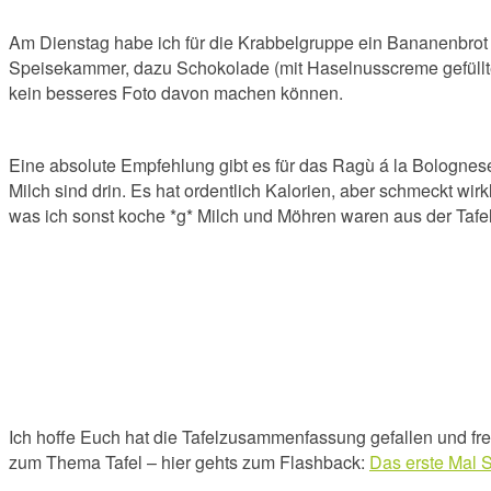
Am Dienstag habe ich für die Krabbelgruppe ein Bananenbrot
Speisekammer, dazu Schokolade (mit Haselnusscreme gefüllte Os
kein besseres Foto davon machen können.
Eine absolute Empfehlung gibt es für das Ragù á la Bologne
Milch sind drin. Es hat ordentlich Kalorien, aber schmeckt wirk
was ich sonst koche *g* Milch und Möhren waren aus der Tafel
Ich hoffe Euch hat die Tafelzusammenfassung gefallen und freu
zum Thema Tafel – hier gehts zum F
lashback
:
Das erste Mal