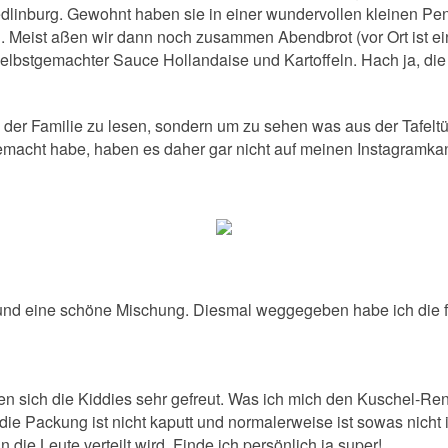
dlinburg. Gewohnt haben sie in einer wundervollen kleinen Pens
 Meist aßen wir dann noch zusammen Abendbrot (vor Ort ist eine
 selbstgemachter Sauce Hollandaise und Kartoffeln. Hach ja, d
 der Familie zu lesen, sondern um zu sehen was aus der Tafeltü
 gemacht habe, haben es daher gar nicht auf meinen Instagramk
e und eine schöne Mischung. Diesmal weggegeben habe ich die f
sich die Kiddies sehr gefreut. Was ich mich den Kuschel-Renti
, die Packung ist nicht kaputt und normalerweise ist sowas nic
 die Leute verteilt wird. Finde ich persönlich ja super!