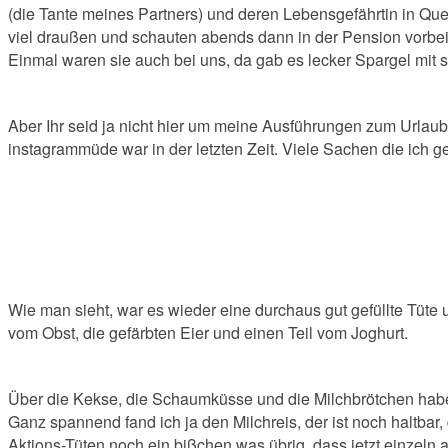
(die Tante meines Partners) und deren Lebensgefährtin in Que
viel draußen und schauten abends dann in der Pension vorbei.
Einmal waren sie auch bei uns, da gab es lecker Spargel mit
Aber Ihr seid ja nicht hier um meine Ausführungen zum Urlaub
instagrammüde war in der letzten Zeit. Viele Sachen die ich
Wie man sieht, war es wieder eine durchaus gut gefüllte Tüt
vom Obst, die gefärbten Eier und einen Teil vom Joghurt.
Über die Kekse, die Schaumküsse und die Milchbrötchen haben 
Ganz spannend fand ich ja den Milchreis, der ist noch haltbar
Aktions-Tüten noch ein bißchen was übrig, dass jetzt einzeln an