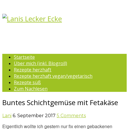
Startseite
Über mich (inkl. Blogroll)
Rezepte herzhaft
Rezepte herzhaft vegan/vegetarisch
Rezepte süß
Zum Nachlesen
Buntes Schichtgemüse mit Fetakäse
Lani
6. September 2017
5 Comments
Eigentlich wollte ich gestern nur fix einen gebackenen