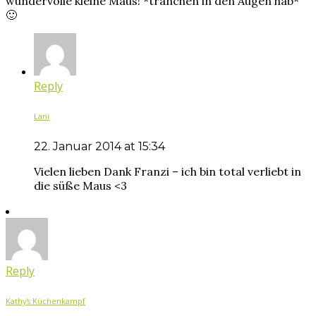
wundervolle kleine Maus! *tränchen in den Augen hab*
🙂
Reply
Lani
22. Januar 2014 at 15:34
Vielen lieben Dank Franzi – ich bin total verliebt in
die süße Maus <3
Reply
Kathy's Küchenkampf