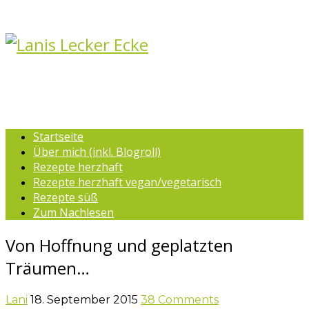
Startseite
Über mich (inkl. Blogroll)
Rezepte herzhaft
Rezepte herzhaft vegan/vegetarisch
Rezepte süß
Zum Nachlesen
Von Hoffnung und geplatzten
Träumen…
Lani
18. September 2015
38 Comments