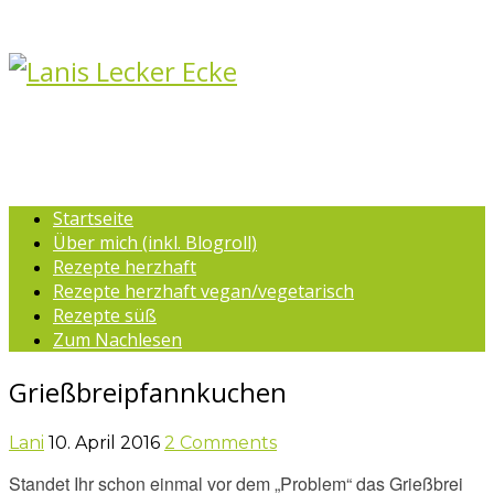
Startseite
Über mich (inkl. Blogroll)
Rezepte herzhaft
Rezepte herzhaft vegan/vegetarisch
Rezepte süß
Zum Nachlesen
Grießbreipfannkuchen
Lani
10. April 2016
2 Comments
Standet Ihr schon einmal vor dem „Problem“ das Grießbrei