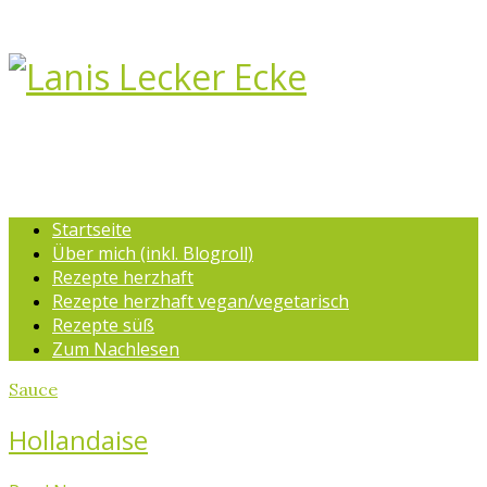
Startseite
Über mich (inkl. Blogroll)
Rezepte herzhaft
Rezepte herzhaft vegan/vegetarisch
Rezepte süß
Zum Nachlesen
Sauce
Hollandaise