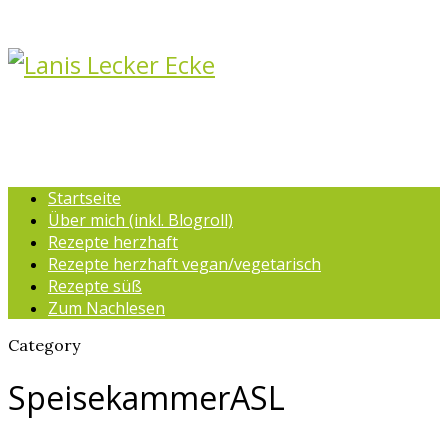
Startseite
Über mich (inkl. Blogroll)
Rezepte herzhaft
Rezepte herzhaft vegan/vegetarisch
Rezepte süß
Zum Nachlesen
Category
SpeisekammerASL