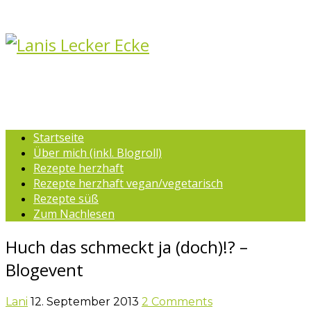
Startseite
Über mich (inkl. Blogroll)
Rezepte herzhaft
Rezepte herzhaft vegan/vegetarisch
Rezepte süß
Zum Nachlesen
Huch das schmeckt ja (doch)!? –
Blogevent
Lani
12. September 2013
2 Comments