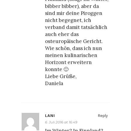
bibber bibber), aber da
sind mir deine Piroggen
nicht begegnet, ich
verband damit tatsächlich
auch eher das
osteuropäische Gericht.
Wie schön, dass ich nun
meinen kulinarischen
Horizont erweitern
konnte 🙂
Liebe Grüße,
Daniela
LANI
Reply
6. Juli 2016 at 16:49
Im Winter? In Finnland?