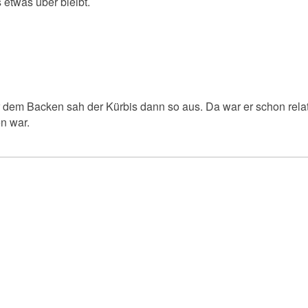
 etwas über bleibt.
 dem Backen sah der Kürbis dann so aus. Da war er schon relativ
n war.