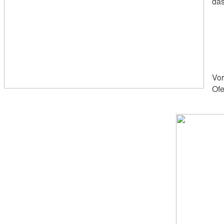
das
Vor
Ofe