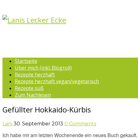
Startseite
Über mich (inkl. Blogroll)
Rezepte herzhaft
Rezepte herzhaft vegan/vegetarisch
Rezepte süß
Zum Nachlesen
Gefüllter Hokkaido-Kürbis
Lani
30. September 2013
0 Comments
Ich habe mir am letzten Wochenende ein neues Buch gekauft. E