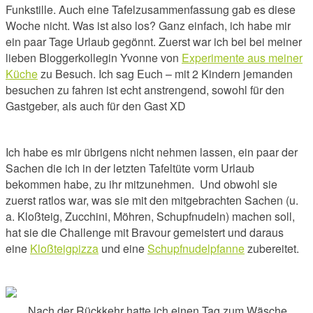
Funkstille. Auch eine Tafelzusammenfassung gab es diese
Woche nicht. Was ist also los? Ganz einfach, ich habe mir
ein paar Tage Urlaub gegönnt. Zuerst war ich bei bei meiner
lieben Bloggerkollegin Yvonne von
Experimente aus meiner
Küche
zu Besuch. Ich sag Euch – mit 2 Kindern jemanden
besuchen zu fahren ist echt anstrengend, sowohl für den
Gastgeber, als auch für den Gast XD
Ich habe es mir übrigens nicht nehmen lassen, ein paar der
Sachen die ich in der letzten Tafeltüte vorm Urlaub
bekommen habe, zu ihr mitzunehmen. Und obwohl sie
zuerst ratlos war, was sie mit den mitgebrachten Sachen (u.
a. Kloßteig, Zucchini, Möhren, Schupfnudeln) machen soll,
hat sie die Challenge mit Bravour gemeistert und
daraus
eine
Kloßteigpizza
und eine
Schupfnudelpfanne
zubereitet.
Nach der Rückkehr hatte ich einen Tag zum Wäsche