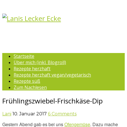
Startseite
Über mich (inkl. Blogroll)
Rezepte herzhaft
Rezepte herzhaft vegan/vegetarisch
Rezepte süß
Zum Nachlesen
Frühlingszwiebel-Frischkäse-Dip
Lani
10. Januar 2017
6 Comments
Gestern Abend gab es bei uns
Ofengemüse
. Dazu mache