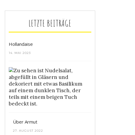
LETZTE BEITRÄGE
Hollandaise
14. MAI 2023
Bunter
Nudelsalat
4.
MAI
2023
Über Armut
27. AUGUST 2022