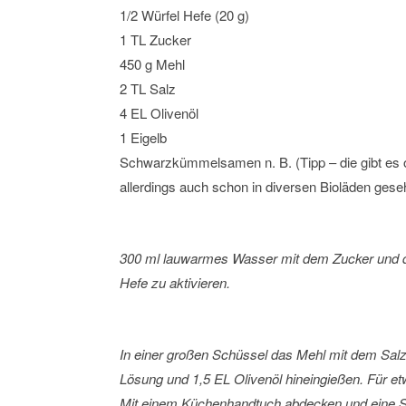
1/2 Würfel Hefe (20 g)
1 TL Zucker
450 g Mehl
2 TL Salz
4 EL Olivenöl
1 Eigelb
Schwarzkümmelsamen n. B. (Tipp – die gibt es on
allerdings auch schon in diversen Bioläden gese
300 ml lauwarmes Wasser mit dem Zucker und d
Hefe zu aktivieren.
In einer großen Schüssel das Mehl mit dem Salz 
Lösung und 1,5 EL Olivenöl hineingießen. Für etw
Mit einem Küchenhandtuch abdecken und eine St