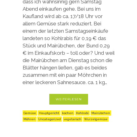
dass ich wahnsinnig gern Samstag
Abend einkaufen gehe. Bei uns im
Kaufland wird ab ca. 17/18 Uhr vor
allem Gemüse stark reduziert. Bei
einem der letzten Samstagseinkäufe
landeten so Kohlrabis für 0,19 € das
Stück und Mairübchen, der Bund 0,29
€ im Einkaufskorb – toll oder? Und weil
die Mairübchen am Dienstag schon die
Blätter hängen ließen, gab es beides
zusammen mit ein paar Möhrchen in
einer leckeren Sahnesauce. ca. 1 kg…
WEITERLESEN
Gemüse
Hauptgericht
kochen
Kohlrabi
Mairübchen
Möhren
Uncategorized
vegetarisch
Wurzelgemüse