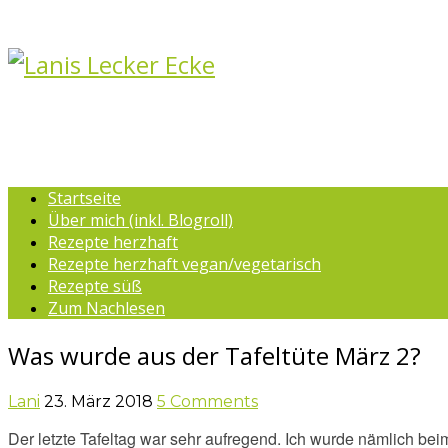
Startseite
Über mich (inkl. Blogroll)
Rezepte herzhaft
Rezepte herzhaft vegan/vegetarisch
Rezepte süß
Zum Nachlesen
Was wurde aus der Tafeltüte März 2?
Lani
23. März 2018
5 Comments
Der letzte Tafeltag war sehr aufregend. Ich wurde nämlich be