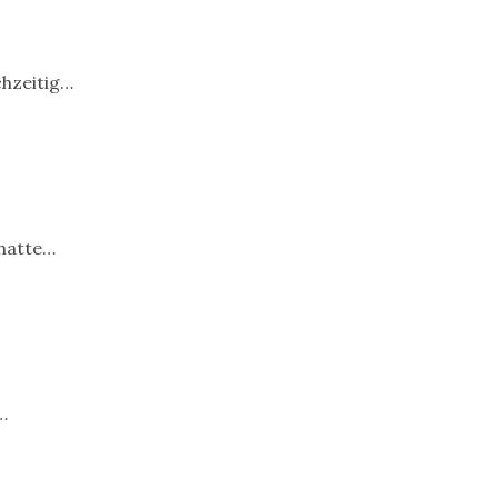
chzeitig…
 hatte…
…