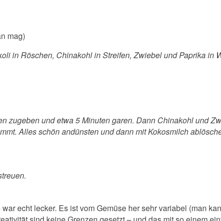
an mag)
i in Röschen, Chinakohl in Streifen, Zwiebel und Paprika in W
schen zugeben und etwa 5 Minuten garen. Dann Chinakohl und 
kommt. Alles schön andünsten und dann mit Kokosmilch ablösch
streuen.
es war echt lecker. Es ist vom Gemüse her sehr variabel (man ka
eativität sind keine Grenzen gesetzt – und das mit so einem e