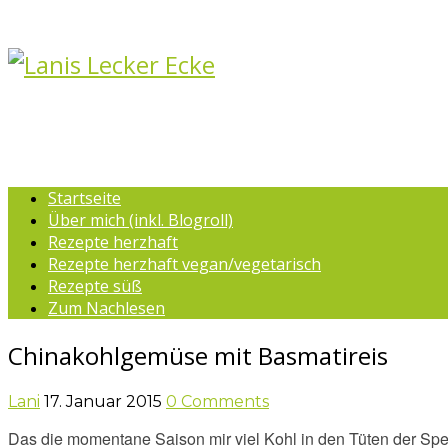
Startseite
Über mich (inkl. Blogroll)
Rezepte herzhaft
Rezepte herzhaft vegan/vegetarisch
Rezepte süß
Zum Nachlesen
Chinakohlgemüse mit Basmatireis
Lani
17. Januar 2015
0 Comments
Das die momentane Saison mir viel Kohl in den Tüten der Spe