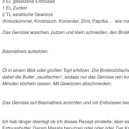
3 EL gesalzene Erdnüsse
1 EL Zucker
2 TL asiatische Gewürze
(Kreuzkümmel, Knoblauch, Koriander, Zimt, Paprika … wie m
Das Gemüse waschen, putzen und klein schneiden, den Brokkol
Basmatireis aufsetzen.
Öl in einem Wok oder großen Topf erhitzen. Die Brokkolirö
dabei die Butter „rausfischen“, sodass nur das Gemüse rein 
Minuten köcheln lassen. Mit Gewürzen abschmecken.
Das Gemüse auf Basmatireis anrichten und mit Erdnüssen be
Ich hab länger überlegt ob ich dieses Rezept einstelle, aber 
Erdnussbutter, Garam Masala benutzen oder oder oder. Der Kr