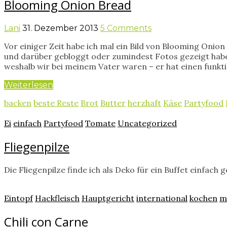
Blooming Onion Bread
Lani
31. Dezember 2013
5 Comments
Vor einiger Zeit habe ich mal ein Bild von Blooming Onio
und darüber gebloggt oder zumindest Fotos gezeigt haben.
weshalb wir bei meinem Vater waren – er hat einen funkti
Weiterlesen
backen
beste Reste
Brot
Butter
herzhaft
Käse
Partyfood
Ei
einfach
Partyfood
Tomate
Uncategorized
Fliegenpilze
Die Fliegenpilze finde ich als Deko für ein Buffet einfach
Eintopf
Hackfleisch
Hauptgericht
international
kochen
m
Chili con Carne