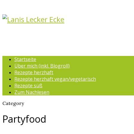
Startseite
Über mich (inkl. Blogroll)
Rezepte herzhaft
Rezepte herzhaft vegan/vegetarisch
Rezepte süß
Zum Nachlesen
Category
Partyfood