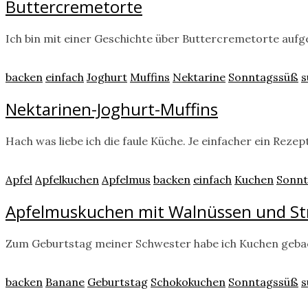
Buttercremetorte
Ich bin mit einer Geschichte über Buttercremetorte au
backen
einfach
Joghurt
Muffins
Nektarine
Sonntagssüß
s
Nektarinen-Joghurt-Muffins
Hach was liebe ich die faule Küche. Je einfacher ein Rez
Apfel
Apfelkuchen
Apfelmus
backen
einfach
Kuchen
Sonn
Apfelmuskuchen mit Walnüssen und St
Zum Geburtstag meiner Schwester habe ich Kuchen geback
backen
Banane
Geburtstag
Schokokuchen
Sonntagssüß
s