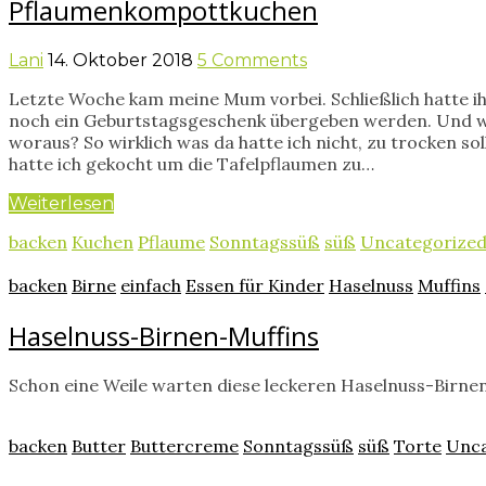
Pflaumenkompottkuchen
Lani
14. Oktober 2018
5 Comments
Letzte Woche kam meine Mum vorbei. Schließlich hatte ih
noch ein Geburtstagsgeschenk übergeben werden. Und was
woraus? So wirklich was da hatte ich nicht, zu trocken s
hatte ich gekocht um die Tafelpflaumen zu…
Weiterlesen
backen
Kuchen
Pflaume
Sonntagssüß
süß
Uncategorize
backen
Birne
einfach
Essen für Kinder
Haselnuss
Muffins
Haselnuss-Birnen-Muffins
Schon eine Weile warten diese leckeren Haselnuss-Birnen
backen
Butter
Buttercreme
Sonntagssüß
süß
Torte
Unca