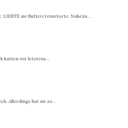
r, LIEBTE sie Buttercremetorte. Nahezu…
ck hatten wir letztens…
h. Allerdings hat sie so…