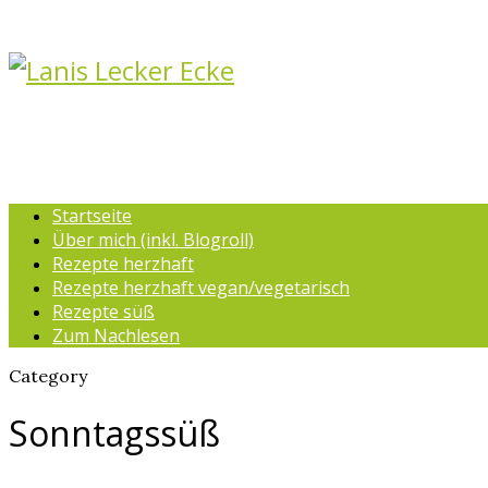
Startseite
Über mich (inkl. Blogroll)
Rezepte herzhaft
Rezepte herzhaft vegan/vegetarisch
Rezepte süß
Zum Nachlesen
Category
Sonntagssüß