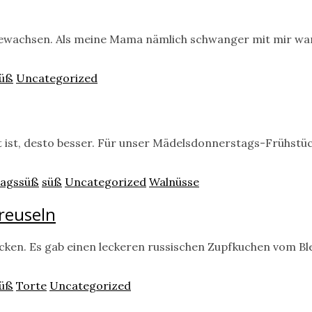
fgewachsen. Als meine Mama nämlich schwanger mit mir wa
üß
Uncategorized
ept ist, desto besser. Für unser Mädelsdonnerstags-Frühstü
tagssüß
süß
Uncategorized
Walnüsse
reuseln
en. Es gab einen leckeren russischen Zupfkuchen vom Blec
üß
Torte
Uncategorized