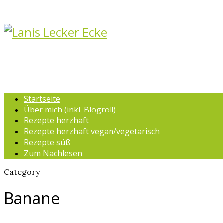
Startseite
Über mich (inkl. Blogroll)
Rezepte herzhaft
Rezepte herzhaft vegan/vegetarisch
Rezepte süß
Zum Nachlesen
Category
Banane