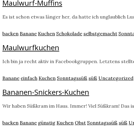
Maulwurf-Muffins
Es ist schon etwas länger her, da hatte ich unglaublich 
backen
Banane
Kuchen
Schokolade
selbstgemacht
Sonnt
Maulwurfkuchen
Ich bin ja recht aktiv in Facebookgruppen. Letztens ste
Banane
einfach
Kuchen
Sonntagssüß
süß
Uncategorized
Bananen-Snickers-Kuchen
Wir haben Süßkram im Haus. Immer! Viel Süßkram! Das ist
backen
Banane
günstig
Kuchen
Obst
Sonntagssüß
süß
Un