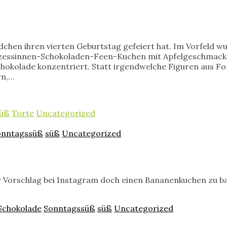
dchen ihren vierten Geburtstag gefeiert hat. Im Vorfeld w
rinzessinnen-Schokoladen-Feen-Kuchen mit Apfelgeschmack.
Schokolade konzentriert. Statt irgendwelche Figuren aus
rn,…
üß
Torte
Uncategorized
onntagssüß
süß
Uncategorized
 Vorschlag bei Instagram doch einen Bananenkuchen zu ba
Schokolade
Sonntagssüß
süß
Uncategorized