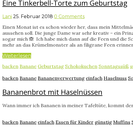
Eine Tinkerbell-Torte zum Geburtstag
Lani
25. Februar 2018
0 Comments
Einen Monat ist es schon wieder her, dass mein Mittelmä
aussehen soll. Die junge Dame war sehr kreativ – ein P
sogar mich 🙈 Ich habe mich dann auf die Feen und die 
mehr an das Krümelmonster als an filigrane Feen erinne
Weiterlesen
backen
Banane
Geburtstag
Schokokuchen
Sonntagssüß
s
backen
Banane
Bananenverwertung
einfach
Haselnuss
S
Bananenbrot mit Haselnüssen
Wann immer ich Bananen in meiner Tafeltüte, kommt der
backen
Banane
einfach
Essen für Kinder
günstig
Muffins