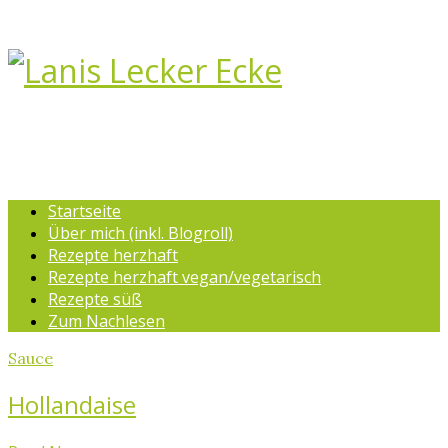
Startseite
Über mich (inkl. Blogroll)
Rezepte herzhaft
Rezepte herzhaft vegan/vegetarisch
Rezepte süß
Zum Nachlesen
Sauce
Hollandaise