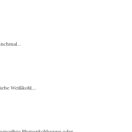
manchmal…
 liebe Weißkohl,…
langweilige Blumenkohlsuppe oder…