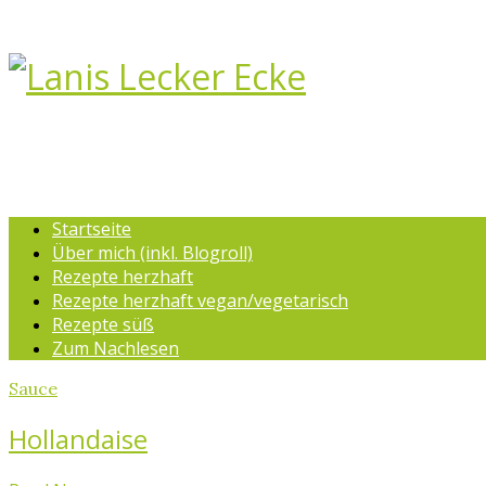
Startseite
Über mich (inkl. Blogroll)
Rezepte herzhaft
Rezepte herzhaft vegan/vegetarisch
Rezepte süß
Zum Nachlesen
Sauce
Hollandaise