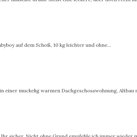
Babyboy auf dem Schoß, 10 kg leichter und ohne…
a in einer muckelig warmen Dachgeschosswohnung, Altbau 
t Ihr sicher. Nicht ohne Grund empfehle ich immer wieder 