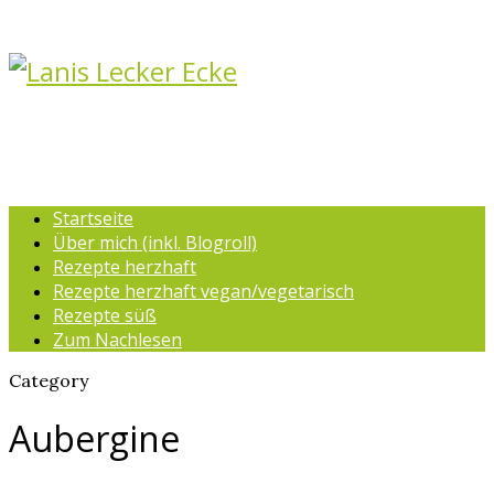
Startseite
Über mich (inkl. Blogroll)
Rezepte herzhaft
Rezepte herzhaft vegan/vegetarisch
Rezepte süß
Zum Nachlesen
Category
Aubergine