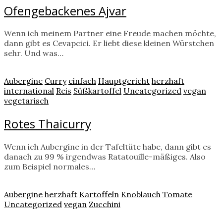
Ofengebackenes Ajvar
Wenn ich meinem Partner eine Freude machen möchte,
dann gibt es Cevapcici. Er liebt diese kleinen Würstchen
sehr. Und was…
Aubergine
Curry
einfach
Hauptgericht
herzhaft
international
Reis
Süßkartoffel
Uncategorized
vegan
vegetarisch
Rotes Thaicurry
Wenn ich Aubergine in der Tafeltüte habe, dann gibt es
danach zu 99 % irgendwas Ratatouille-mäßiges. Also
zum Beispiel normales…
Aubergine
herzhaft
Kartoffeln
Knoblauch
Tomate
Uncategorized
vegan
Zucchini